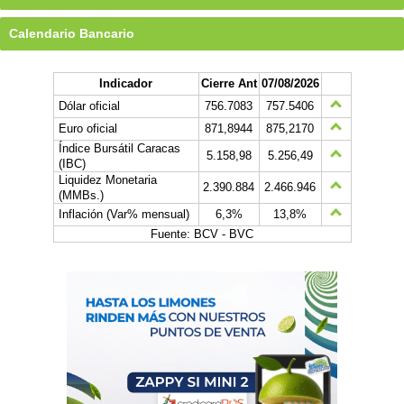
Calendario Bancario
Indicador
Cierre Ant
07/08/2026
Dólar oficial
756.7083
757.5406
Euro oficial
871,8944
875,2170
Índice Bursátil Caracas
5.158,98
5.256,49
(IBC)
Liquidez Monetaria
2.390.884
2.466.946
(MMBs.)
Inflación (Var% mensual)
6,3%
13,8%
Fuente: BCV - BVC