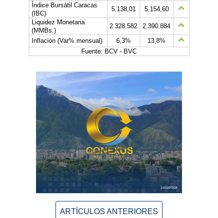
Índice Bursátil Caracas
5.138,01
5.154,60
(IBC)
Liquidez Monetaria
2.328.582
2.390.884
(MMBs.)
Inflación (Var% mensual)
6,3%
13,8%
Fuente: BCV - BVC
ARTÍCULOS ANTERIORES