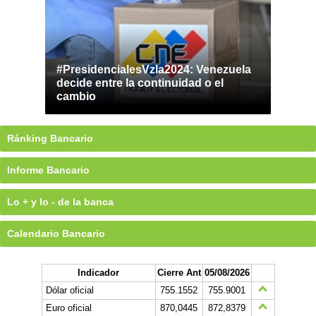
#PresidencialesVzla2024: Venezuela
decide entre la continuidad o el
cambio
Ránking Bancario
Informe Bancario
Lo + y lo - de la banca
Calendario Bancario
Indicador
Cierre Ant
05/08/2026
Dólar oficial
755.1552
755.9001
Euro oficial
870,0445
872,8379