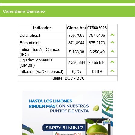
Calendario Bancario
Indicador
Cierre Ant
07/08/2026
Dólar oficial
756.7083
757.5406
Euro oficial
871,8944
875,2170
Índice Bursátil Caracas
5.158,98
5.256,49
(IBC)
Liquidez Monetaria
2.390.884
2.466.946
(MMBs.)
Inflación (Var% mensual)
6,3%
13,8%
Fuente: BCV - BVC