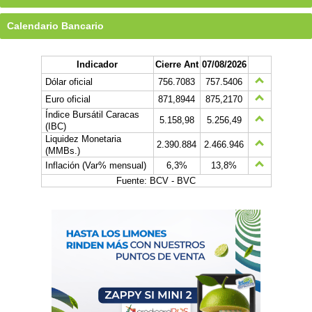
Calendario Bancario
Indicador
Cierre Ant
07/08/2026
Dólar oficial
756.7083
757.5406
Euro oficial
871,8944
875,2170
Índice Bursátil Caracas
5.158,98
5.256,49
(IBC)
Liquidez Monetaria
2.390.884
2.466.946
(MMBs.)
Inflación (Var% mensual)
6,3%
13,8%
Fuente: BCV - BVC