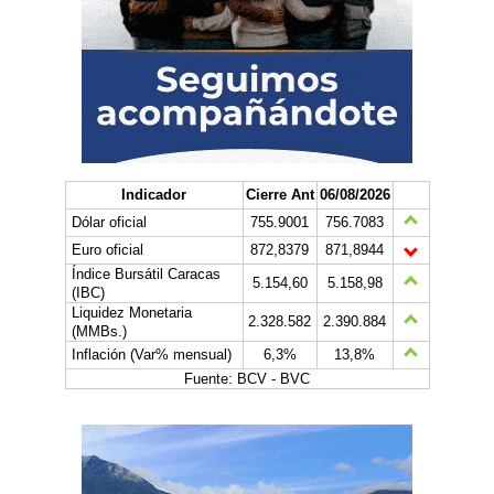
Indicador
Cierre Ant
06/08/2026
Dólar oficial
755.9001
756.7083
Euro oficial
872,8379
871,8944
Índice Bursátil Caracas
5.154,60
5.158,98
(IBC)
Liquidez Monetaria
2.328.582
2.390.884
(MMBs.)
Inflación (Var% mensual)
6,3%
13,8%
Fuente: BCV - BVC