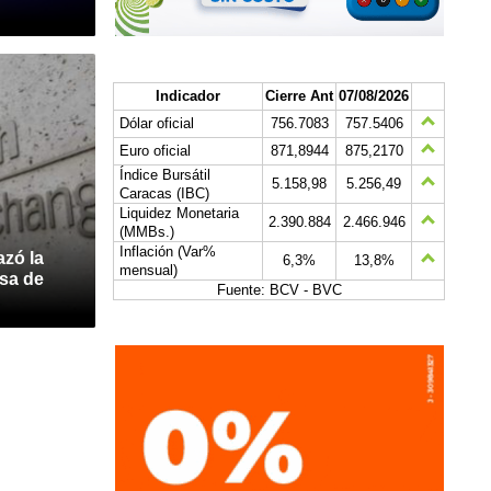
Indicador
Cierre Ant
07/08/2026
Dólar oficial
756.7083
757.5406
Euro oficial
871,8944
875,2170
Índice Bursátil
5.158,98
5.256,49
Caracas (IBC)
Liquidez Monetaria
2.390.884
2.466.946
(MMBs.)
Inflación (Var%
zó la
6,3%
13,8%
mensual)
lsa de
Fuente: BCV - BVC