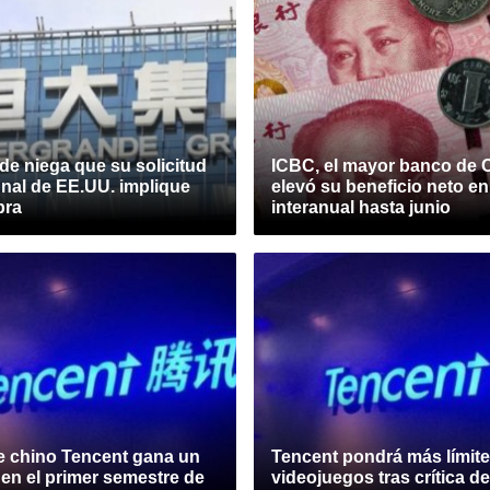
e niega que su solicitud
ICBC, el mayor banco de 
unal de EE.UU. implique
elevó su beneficio neto e
bra
interanual hasta junio
te chino Tencent gana un
Tencent pondrá más límite
en el primer semestre de
videojuegos tras crítica d