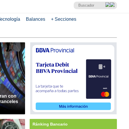
ecnología
Balances
+ Secciones
ran con
ranceles
Ránking Bancario