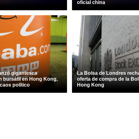
oficial china
lanzó gigantesca
La Bolsa de Londres recha
n bursátil en Hong Kong,
oferta de compra de la Bo
caos político
Hong Kong