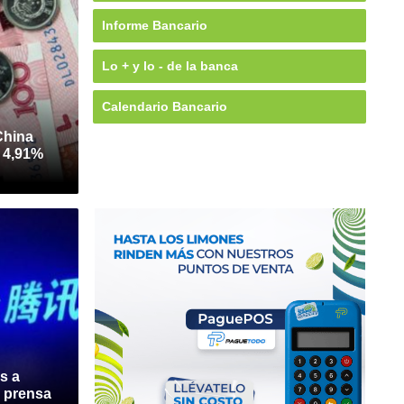
Informe Bancario
Lo + y lo - de la banca
Calendario Bancario
China
n 4,91%
s a
e prensa