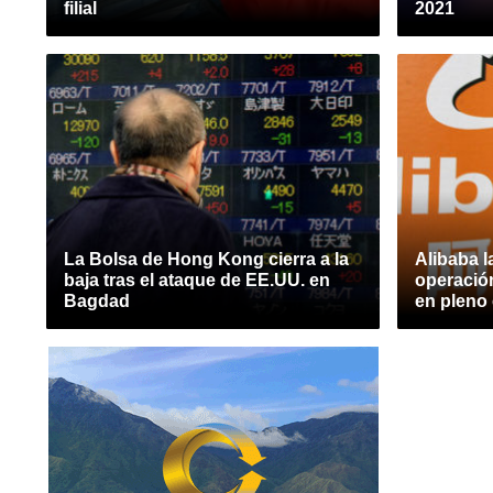
filial
2021
La Bolsa de Hong Kong cierra a la
Alibaba 
baja tras el ataque de EE.UU. en
operació
Bagdad
en pleno 