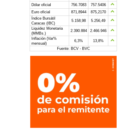
Dólar oficial
756.7083
757.5406
Euro oficial
871,8944
875,2170
Índice Bursátil
5.158,98
5.256,49
Caracas (IBC)
Liquidez Monetaria
2.390.884
2.466.946
(MMBs.)
Inflación (Var%
6,3%
13,8%
mensual)
Fuente: BCV - BVC