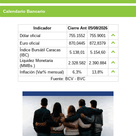
Calendario Bancario
Indicador
Cierre Ant
05/08/2026
Dólar oficial
755.1552
755.9001
Euro oficial
870,0445
872,8379
Índice Bursátil Caracas
5.138,01
5.154,60
(IBC)
Liquidez Monetaria
2.328.582
2.390.884
(MMBs.)
Inflación (Var% mensual)
6,3%
13,8%
Fuente: BCV - BVC