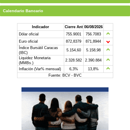
Calendario Bancario
Indicador
Cierre Ant
06/08/2026
Dólar oficial
755.9001
756.7083
Euro oficial
872,8379
871,8944
Índice Bursátil Caracas
5.154,60
5.158,98
(IBC)
Liquidez Monetaria
2.328.582
2.390.884
(MMBs.)
Inflación (Var% mensual)
6,3%
13,8%
Fuente: BCV - BVC