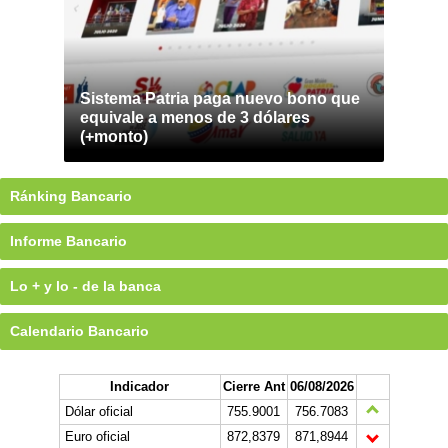
Sistema Patria paga nuevo bono que
equivale a menos de 3 dólares
(+monto)
Ránking Bancario
Informe Bancario
Lo + y lo - de la banca
Calendario Bancario
Indicador
Cierre Ant
06/08/2026
Dólar oficial
755.9001
756.7083
Euro oficial
872,8379
871,8944