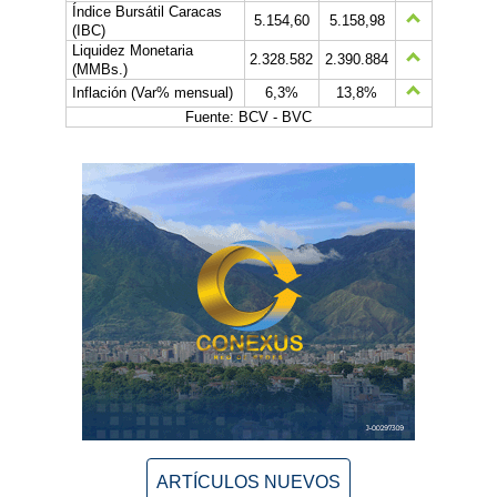
Índice Bursátil Caracas
5.154,60
5.158,98
(IBC)
Liquidez Monetaria
2.328.582
2.390.884
(MMBs.)
Inflación (Var% mensual)
6,3%
13,8%
Fuente: BCV - BVC
ARTÍCULOS NUEVOS