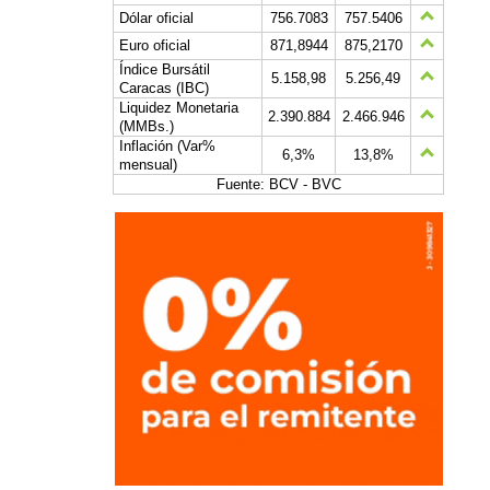
Dólar oficial
756.7083
757.5406
Euro oficial
871,8944
875,2170
Índice Bursátil
5.158,98
5.256,49
Caracas (IBC)
Liquidez Monetaria
2.390.884
2.466.946
(MMBs.)
Inflación (Var%
6,3%
13,8%
mensual)
Fuente: BCV - BVC