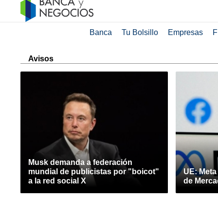
Banca
Tu Bolsillo
Empresas
F
Avisos
Musk demanda a federación
mundial de publicistas por "boicot"
UE: Meta
a la red social X
de Merca