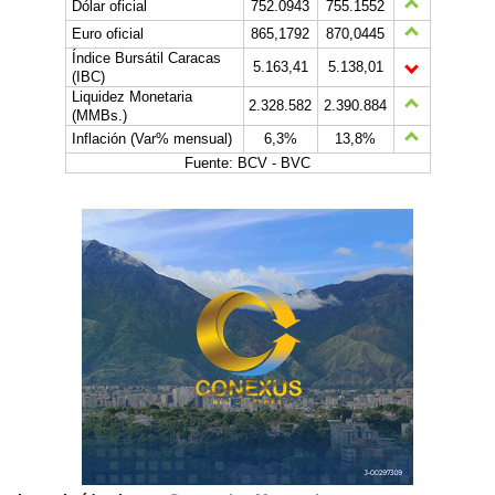
Dólar oficial
752.0943
755.1552
Euro oficial
865,1792
870,0445
Índice Bursátil Caracas
5.163,41
5.138,01
(IBC)
Liquidez Monetaria
2.328.582
2.390.884
(MMBs.)
Inflación (Var% mensual)
6,3%
13,8%
Fuente: BCV - BVC