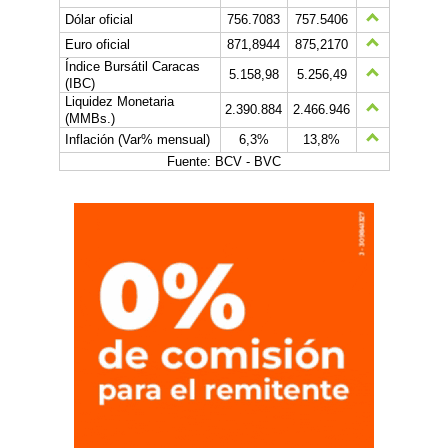
Dólar oficial
756.7083
757.5406
Euro oficial
871,8944
875,2170
Índice Bursátil Caracas
5.158,98
5.256,49
(IBC)
Liquidez Monetaria
2.390.884
2.466.946
(MMBs.)
Inflación (Var% mensual)
6,3%
13,8%
Fuente: BCV - BVC