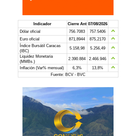
Indicador
Cierre Ant
07/08/2026
Dólar oficial
756.7083
757.5406
Euro oficial
871,8944
875,2170
Índice Bursátil Caracas
5.158,98
5.256,49
(IBC)
Liquidez Monetaria
2.390.884
2.466.946
(MMBs.)
Inflación (Var% mensual)
6,3%
13,8%
Fuente: BCV - BVC