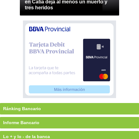
en Catia deja al menos un muerto y
tres heridos
Ránking Bancario
Informe Bancario
Lo + y lo - de la banca