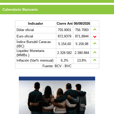
Calendario Bancario
Indicador
Cierre Ant
06/08/2026
Dólar oficial
755.9001
756.7083
Euro oficial
872,8379
871,8944
Índice Bursátil Caracas
5.154,60
5.158,98
(IBC)
Liquidez Monetaria
2.328.582
2.390.884
(MMBs.)
Inflación (Var% mensual)
6,3%
13,8%
Fuente: BCV - BVC