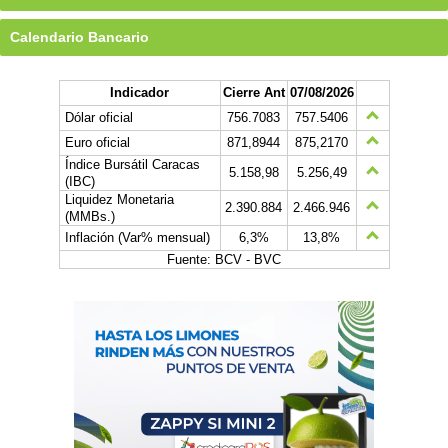
Calendario Bancario
Indicador
Cierre Ant
07/08/2026
Dólar oficial
756.7083
757.5406
Euro oficial
871,8944
875,2170
Índice Bursátil Caracas
5.158,98
5.256,49
(IBC)
Liquidez Monetaria
2.390.884
2.466.946
(MMBs.)
Inflación (Var% mensual)
6,3%
13,8%
Fuente: BCV - BVC