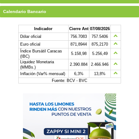
Calendario Bancario
Indicador
Cierre Ant
07/08/2026
Dólar oficial
756.7083
757.5406
Euro oficial
871,8944
875,2170
Índice Bursátil Caracas
5.158,98
5.256,49
(IBC)
Liquidez Monetaria
2.390.884
2.466.946
(MMBs.)
Inflación (Var% mensual)
6,3%
13,8%
Fuente: BCV - BVC