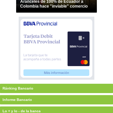
Aranceles de 100% de Ecuador a
Colombia hace "inviable" comercio
Ránking Bancario
Informe Bancario
Lo + y lo - de la banca