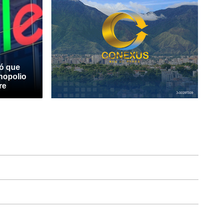
ó que
nopolio
re