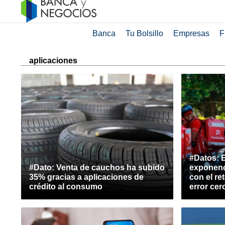
Banca
Tu Bolsillo
Empresas
F
aplicaciones
#Datos: E
#Dato: Venta de cauchos ha subido
exponenc
35% gracias a aplicaciones de
con el re
crédito al consumo
error cer