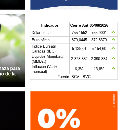
Indicador
Cierre Ant
05/08/2026
Dólar oficial
755.1552
755.9001
Euro oficial
870,0445
872,8379
Índice Bursátil
5.138,01
5.154,60
Caracas (IBC)
Liquidez Monetaria
2.328.582
2.390.884
(MMBs.)
Inflación (Var%
naza para
6,3%
13,8%
mensual)
o de la
Fuente: BCV - BVC