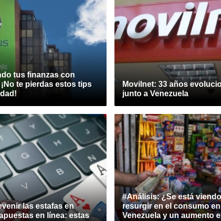
ndo tus finanzas con
¡No te pierdas estos tips
Movilnet: 33 años evoluc
idad!
junto a Venezuela
#Análisis: ¿Se está viend
venir las estafas en
resurgir en el consumo en
apuestas en línea: estas
Venezuela y un aumento e