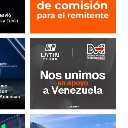
esvió
s a Tesla
como
 con
 Americas