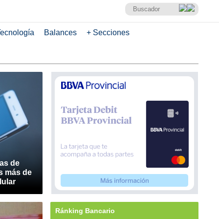
ecnología
Balances
+ Secciones
as de
s más de
lular
Ránking Bancario