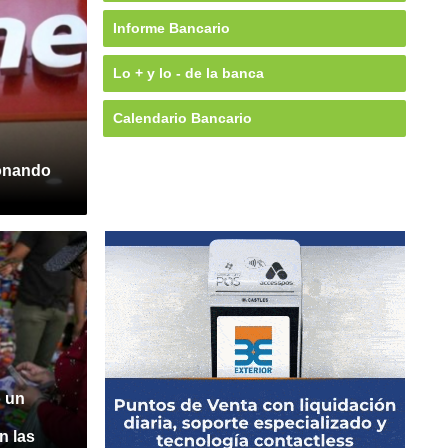
Informe Bancario
Lo + y lo - de la banca
Calendario Bancario
ionando
o un
n las