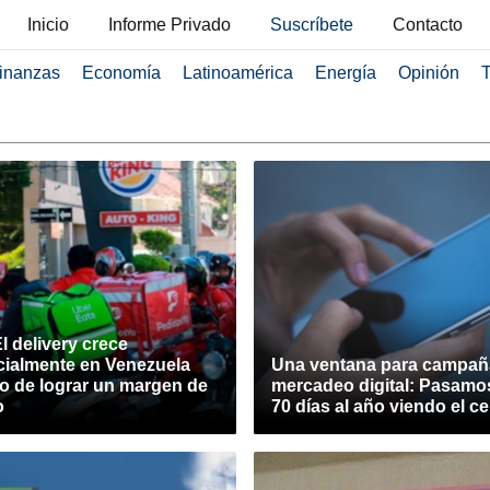
Inicio
Informe Privado
Suscríbete
Contacto
inanzas
Economía
Latinoamérica
Energía
Opinión
T
l delivery crece
ialmente en Venezuela
Una ventana para campañ
to de lograr un margen de
mercadeo digital: Pasamo
o
70 días al año viendo el ce