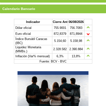
Calendario Bancario
Indicador
Cierre Ant
06/08/2026
Dólar oficial
755.9001
756.7083
Euro oficial
872,8379
871,8944
Índice Bursátil Caracas
5.154,60
5.158,98
(IBC)
Liquidez Monetaria
2.328.582
2.390.884
(MMBs.)
Inflación (Var% mensual)
6,3%
13,8%
Fuente: BCV - BVC