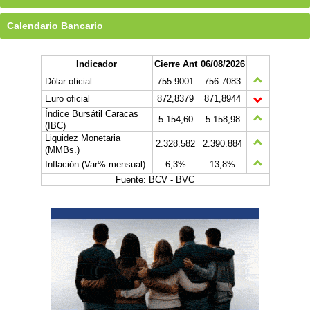
Calendario Bancario
Indicador
Cierre Ant
06/08/2026
Dólar oficial
755.9001
756.7083
Euro oficial
872,8379
871,8944
Índice Bursátil Caracas
5.154,60
5.158,98
(IBC)
Liquidez Monetaria
2.328.582
2.390.884
(MMBs.)
Inflación (Var% mensual)
6,3%
13,8%
Fuente: BCV - BVC