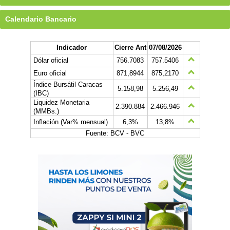
Calendario Bancario
Indicador
Cierre Ant
07/08/2026
Dólar oficial
756.7083
757.5406
Euro oficial
871,8944
875,2170
Índice Bursátil Caracas
5.158,98
5.256,49
(IBC)
Liquidez Monetaria
2.390.884
2.466.946
(MMBs.)
Inflación (Var% mensual)
6,3%
13,8%
Fuente: BCV - BVC