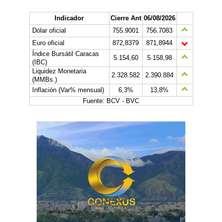
Indicador
Cierre Ant
06/08/2026
Dólar oficial
755.9001
756.7083
Euro oficial
872,8379
871,8944
Índice Bursátil Caracas
5.154,60
5.158,98
(IBC)
Liquidez Monetaria
2.328.582
2.390.884
(MMBs.)
Inflación (Var% mensual)
6,3%
13,8%
Fuente: BCV - BVC