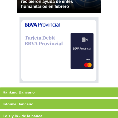
recibieron ayuda de entes
humanitarios en febrero
Ránking Bancario
Informe Bancario
Lo + y lo - de la banca