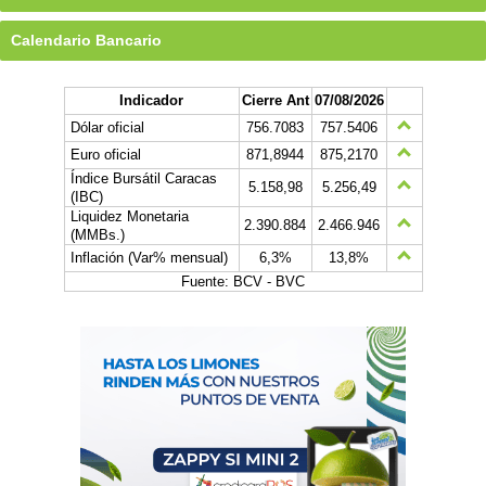
Calendario Bancario
Indicador
Cierre Ant
07/08/2026
Dólar oficial
756.7083
757.5406
Euro oficial
871,8944
875,2170
Índice Bursátil Caracas
5.158,98
5.256,49
(IBC)
Liquidez Monetaria
2.390.884
2.466.946
(MMBs.)
Inflación (Var% mensual)
6,3%
13,8%
Fuente: BCV - BVC