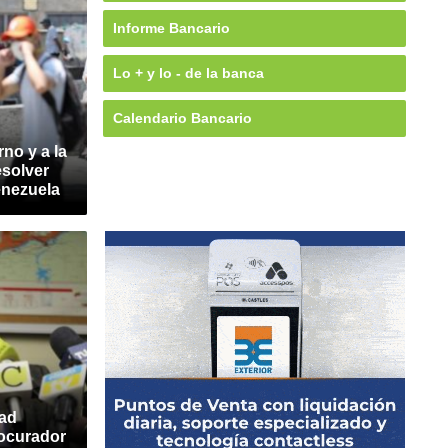
Informe Bancario
Lo + y lo - de la banca
Calendario Bancario
no y a la
esolver
enezuela
dad
rocurador