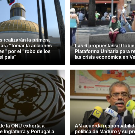
 realizarán la primera
ara "tomar la acciones
Las 6 propuestas al Gobier
es" por el "robo de los
Plataforma Unitaria para r
el país"
las crisis económica en V
de la ONU exhorta a
AN acuerda responsabili
 Inglaterra y Portugal a
política de Maduro y su p