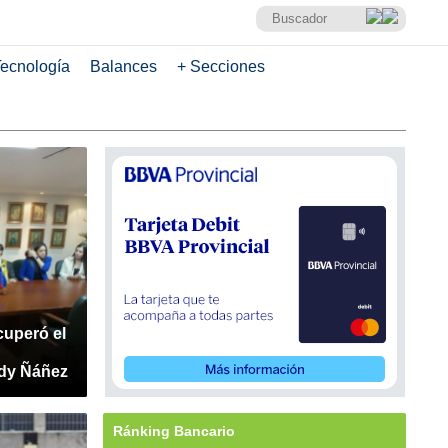
ecnología
Balances
+ Secciones
cuperó el
dy Ñáñez
Ránking Bancario