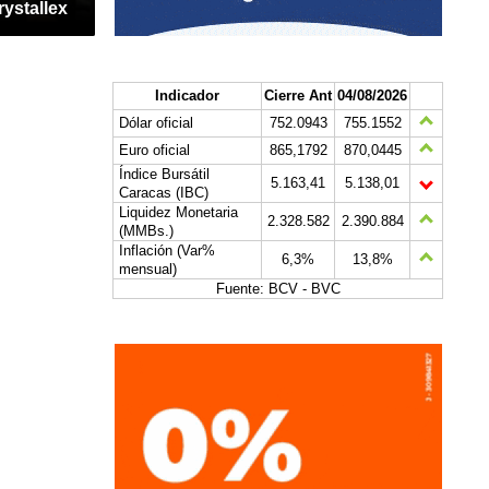
rystallex
Indicador
Cierre Ant
04/08/2026
Dólar oficial
752.0943
755.1552
Euro oficial
865,1792
870,0445
Índice Bursátil
5.163,41
5.138,01
Caracas (IBC)
Liquidez Monetaria
2.328.582
2.390.884
(MMBs.)
Inflación (Var%
6,3%
13,8%
mensual)
Fuente: BCV - BVC