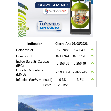
Indicador
Cierre Ant
07/08/2026
Dólar oficial
756.7083
757.5406
Euro oficial
871,8944
875,2170
Índice Bursátil Caracas
5.158,98
5.256,49
(IBC)
Liquidez Monetaria
2.390.884
2.466.946
(MMBs.)
Inflación (Var% mensual)
6,3%
13,8%
Fuente: BCV - BVC