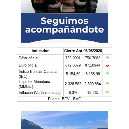
Indicador
Cierre Ant
06/08/2026
Dólar oficial
755.9001
756.7083
Euro oficial
872,8379
871,8944
Índice Bursátil Caracas
5.154,60
5.158,98
(IBC)
Liquidez Monetaria
2.328.582
2.390.884
(MMBs.)
Inflación (Var% mensual)
6,3%
13,8%
Fuente: BCV - BVC