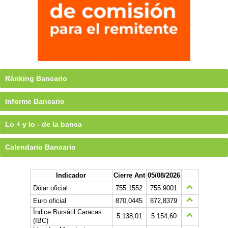
Ránking Bancario
Informe Bancario
Lo + y lo - de la banca
Calendario Bancario
Indicador
Cierre Ant
05/08/2026
Dólar oficial
755.1552
755.9001
Euro oficial
870,0445
872,8379
Índice Bursátil Caracas
5.138,01
5.154,60
(IBC)