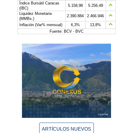
Índice Bursátil Caracas
5.158,98
5.256,49
(IBC)
Liquidez Monetaria
2.390.884
2.466.946
(MMBs.)
Inflación (Var% mensual)
6,3%
13,8%
Fuente: BCV - BVC
ARTÍCULOS NUEVOS