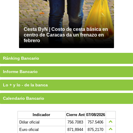
Cesta ByN | Costo de cesta básica en
centro de Caracas da un frenazo en
febrero
Ránking Bancario
Informe Bancario
Lo + y lo - de la banca
Calendario Bancario
Indicador
Cierre Ant
07/08/2026
Dólar oficial
756.7083
757.5406
Euro oficial
871,8944
875,2170